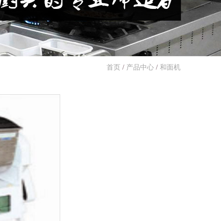
首页
/
产品中心
/
和面机