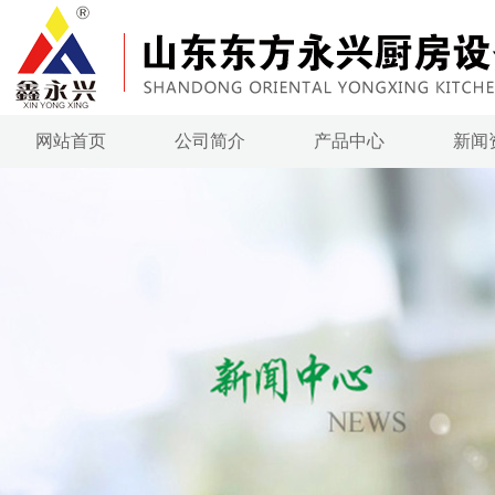
网站首页
公司简介
产品中心
新闻