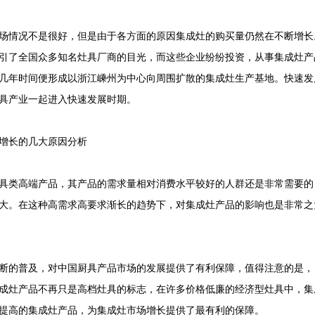
场情况不是很好，但是由于各方面的原因集成灶的购买量仍然在不断增长
引了全国众多知名灶具厂商的目光，而这些企业纷纷投资，从事集成灶产
几年时间便形成以浙江嵊州为中心向周围扩散的集成灶生产基地。快速发
具产业一起进入快速发展时期。
增长的几大原因分析
具类高端产品，其产品的需求量相对消费水平较好的人群还是非常需要的
大。在这种高需求高要求渐长的趋势下，对集成灶产品的影响也是非常之
断的普及，对中国厨具产品市场的发展提供了有利保障，值得注意的是，
成灶产品不再只是高档灶具的标志，在许多价格低廉的经济型灶具中，集
提高的集成灶产品，为集成灶市场增长提供了最有利的保障。