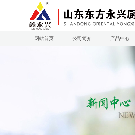
网站首页
公司简介
产品中心